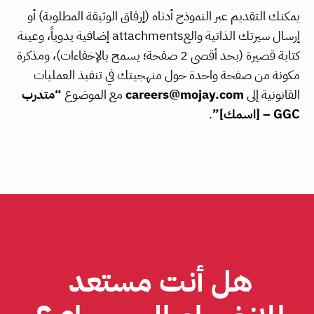
يمكنك التقديم عبر النموذج أدناه (إرفاق الوثيقة المطلوبة) أو 
إرسال سيرتك الذاتية والعattachments إضافية يدوياً، وعينة 
كتابة قصيرة (بحد أقصى 2 صفحة؛ يسمح بالإخفاءات)، ومذكرة 
مكونة من صفحة واحدة حول منهجيتك في تنفيذ العمليات 
القانونية إلى 
careers@mojay.com
 مع الموضوع 
“متدرب 
GGC – [اسمك]”
.
هل أنت مستعد 