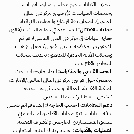
سجلات الكيانات، حزم مجلس الإدارة، القرارات، 
ومتتبعات السياسات (في سياق مركز دبي المالي 
العالمي)، لضمان دقة الإيداع والمواعيد النهائية.
عمليات الامتثال:
 المساعدة في حماية البيانات (قانون 
حماية البيانات في مركز دبي المالي العالمي)، قوائم 
التحقق من مكافحة غسيل الأموال/تمويل الإرهاب، 
وسجلات الأدلة الجاهزة للتدقيق؛ تحديث سجلات 
المخاطر والالتزامات.
البحث القانوني والمذكرات:
 إعداد ملاحظات بحث 
مختصرة حول قوانين مركز دبي المالي العالمي/الإمارات، 
الملكية الفكرية، العمالة، والمسائل عبر الحدود؛ 
تلخيص النقاط الرئيسية للتنفيذيين.
دعم المعاملات (حسب الحاجة):
 إنشاء قوائم فحص 
غرفة البيانات، تتبع ضمانات الأداء، والمساعدة في 
تنسيق المستشارين الخارجيين والأطراف المعنية.
العمليات والأدوات:
 تحسين بنوك البنود، استمارات 