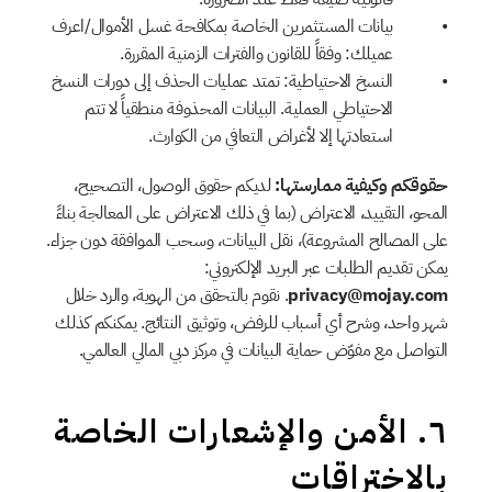
بيانات المستثمرين الخاصة بمكافحة غسل الأموال/اعرف 
عميلك: وفقاً للقانون والفترات الزمنية المقررة.
النسخ الاحتياطية: تمتد عمليات الحذف إلى دورات النسخ 
الاحتياطي العملية. البيانات المحذوفة منطقياً لا تتم 
استعادتها إلا لأغراض التعافي من الكوارث.
حقوقكم وكيفية ممارستها:
 لديكم حقوق الوصول، التصحيح، 
المحو، التقييد، الاعتراض (بما في ذلك الاعتراض على المعالجة بناءً 
على المصالح المشروعة)، نقل البيانات، وسحب الموافقة دون جزاء. 
يمكن تقديم الطلبات عبر البريد الإلكتروني: 
privacy@mojay.com
. نقوم بالتحقق من الهوية، والرد خلال 
شهر واحد، وشرح أي أسباب للرفض، وتوثيق النتائج. يمكنكم كذلك 
التواصل مع مفوّض حماية البيانات في مركز دبي المالي العالمي.
٦. الأمن والإشعارات الخاصة 
بالاختراقات