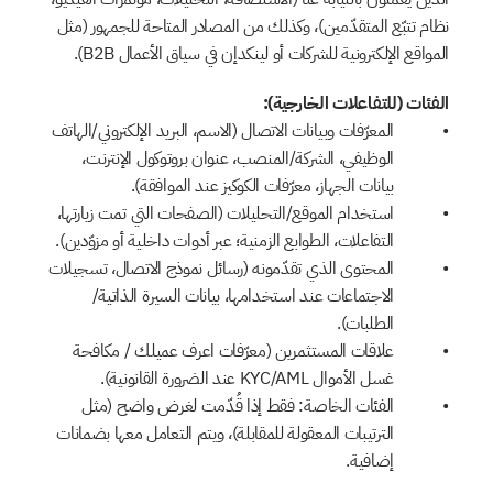
نظام تتبّع المتقدّمين)، وكذلك من المصادر المتاحة للجمهور (مثل 
المواقع الإلكترونية للشركات أو لينكدإن في سياق الأعمال B2B).
الفئات (للتفاعلات الخارجية):
المعرّفات وبيانات الاتصال (الاسم، البريد الإلكتروني/الهاتف 
الوظيفي، الشركة/المنصب، عنوان بروتوكول الإنترنت، 
بيانات الجهاز، معرّفات الكوكيز عند الموافقة).
استخدام الموقع/التحليلات (الصفحات التي تمت زيارتها، 
التفاعلات، الطوابع الزمنية؛ عبر أدوات داخلية أو مزوّدين).
المحتوى الذي تقدّمونه (رسائل نموذج الاتصال، تسجيلات 
الاجتماعات عند استخدامها، بيانات السيرة الذاتية/
الطلبات).
علاقات المستثمرين (معرّفات اعرف عميلك / مكافحة 
غسل الأموال KYC/AML عند الضرورة القانونية).
الفئات الخاصة: فقط إذا قُدّمت لغرض واضح (مثل 
الترتيبات المعقولة للمقابلة)، ويتم التعامل معها بضمانات 
إضافية.