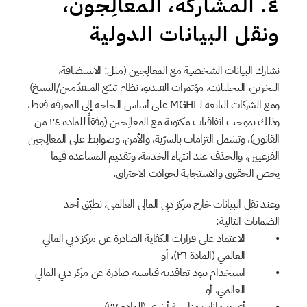
٤. المشاركة، المعالِجون، 
ونقل البيانات الدولية
نشارك البيانات الشخصية مع المعالِجين (مثل: الاستضافة، 
التخزين، التحليلات، مؤتمرات الفيديو، نظام تتبّع المتقدّمين/النسخ) 
ومع الشركات التابعة لـMGHL على أساس الحاجة إلى المعرفة فقط، 
وذلك بموجب اتفاقيات مكتوبة مع المعالِجين (وفقاً للمادة ٢٤ من 
القانون)، وتشمل التزامات بالسرّية، والأمن، وضوابط على المعالِجين 
الفرعيين، والحذف عند انتهاء الخدمة، وتقديم المساعدة فيما 
يخص الحقوق والاستجابة لحوادث الاختراق.
وعند نقل البيانات خارج مركز دبي المالي العالمي، نطبّق أحد 
الضمانات التالية:
الاعتماد على قرارات الكفاية الصادرة عن مركز دبي المالي 
العالمي (المادة ٢٦)، أو
استخدام بنود تعاقدية قياسية صادرة عن مركز دبي المالي 
العالمي، أو