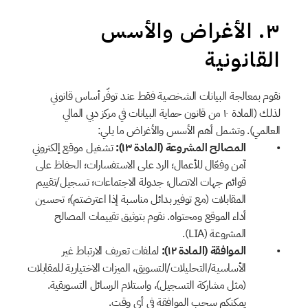
٣. الأغراض والأسس 
القانونية
نقوم بمعالجة البيانات الشخصية فقط عند توفّر أساس قانوني 
لذلك (المادة ١٠ من قانون حماية البيانات في مركز دبي المالي 
العالمي). وتشمل أهم الأسس والأغراض ما يلي:
المصالح المشروعة (المادة ١٣):
 تشغيل موقع إلكتروني 
آمن وفعّال للأعمال؛ الرد على الاستفسارات؛ الحفاظ على 
قوائم جهات الاتصال؛ جدولة الاجتماعات؛ تسجيل/تقييم 
المقابلات (مع توفير بدائل مناسبة إذا اعترضتم)؛ تحسين 
أداء الموقع ومحتواه. نقوم بتوثيق تقييمات المصالح 
المشروعة (LIA).
الموافقة (المادة ١٢):
 لملفات تعريف الارتباط غير 
الأساسية/التحليلات/التسويق، الميزات الاختيارية للمقابلات 
(مثل مشاركة التسجيل)، واستلام الرسائل التسويقية. 
يمكنكم سحب الموافقة في أي وقت.