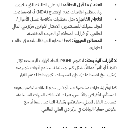
العقد / ما قبل التعاقد:
 للرد على الطلبات التي تبادرون 
بها، وتنظيم اتفاقيات عدم الإفصاح (NDA) أو الاجتماعات.
الالتزام القانوني:
 مثل متطلبات مكافحة غسل الأموال/
اعرف عميلك للمستثمرين؛ الامتثال لقوانين مركز دبي المالي 
العالمي، أو قرارات المحاكم أو الجهات المختصة.
المصالح الحيوية:
 فقط لحماية الحياة/السلامة في حالات 
الطوارئ.
لا قرارات آلية بحتة:
 لا تقوم MGHL باتخاذ قرارات آلية بحتة تؤثر 
قانونياً أو تأثيراً مماثلاً بشكل كبير. وحيثما نستخدم أدوات خوارزمية 
(مثل نسخ الاجتماعات)، فإن المخرجات تكون فقط لدعم القرار.
كما نوفّر إشعارات مختصرة عند أو قبل جمع البيانات، تتضمن هوية 
المتحكّم، الأغراض والأسس، فترات الاحتفاظ، الجهات المستلمة، 
ضمانات النقل الدولي، حقوقكم، وكيفية التواصل معنا أو مع 
مفوّض حماية البيانات في مركز دبي المالي العالمي.