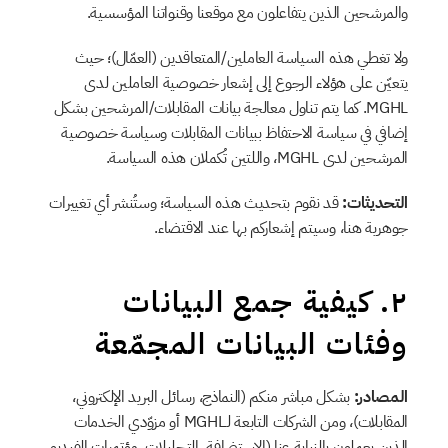
والمرشحين الذين يتفاعلون مع موقعنا وقنواتنا المؤسسية.
ولا تغطي هذه السياسة العاملين/المتعاقدين (العمّال)؛ حيث 
يتعيّن على هؤلاء الرجوع إلى إشعار خصوصية العاملين لدى 
MGHL. كما يتم تناول معالجة بيانات المقابلات/المرشحين بشكل 
إضافي في سياسة الاحتفاظ ببيانات المقابلات وسياسة خصوصية 
المرشحين لدى MGHL، واللتين تُكملان هذه السياسة.
التحديثات:
 قد نقوم بتحديث هذه السياسة؛ وستُنشر أي تغييرات 
جوهرية هنا، وسيتم إشعاركم بها عند الاقتضاء.
٢. كيفية جمع البيانات 
وفئات البيانات المجمّعة
المصادر:
 بشكل مباشر منكم (النماذج، رسائل البريد الإلكتروني، 
المقابلات)، ومن الشركات التابعة لـMGHL أو مزوّدي الخدمات 
الذين يعملون بالنيابة عنا (الاستضافة، التحليلات، مؤتمرات الفيديو، 