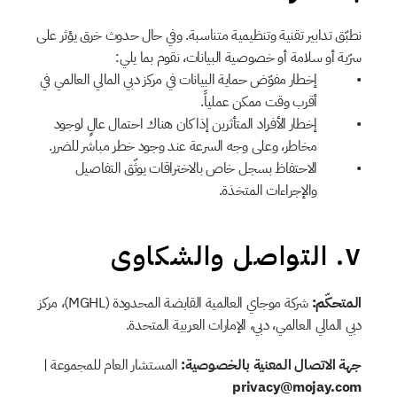
نطبّق تدابير تقنية وتنظيمية متناسبة. وفي حال حدوث خرق يؤثر على 
سرّية أو سلامة أو خصوصية البيانات، نقوم بما يلي:
إخطار مفوّض حماية البيانات في مركز دبي المالي العالمي في 
أقرب وقت ممكن عملياً.
إخطار الأفراد المتأثرين إذا كان هناك احتمال عالٍ لوجود 
مخاطر، وعلى وجه السرعة عند وجود خطر مباشر للضرر.
الاحتفاظ بسجل خاص بالاختراقات يوثّق التفاصيل 
والإجراءات المتخذة.
٧. التواصل والشكاوى
المتحكّم:
 شركة موجاي العالمية القابضة المحدودة (MGHL)، مركز 
دبي المالي العالمي، دبي، الإمارات العربية المتحدة.
جهة الاتصال المعنية بالخصوصية:
 المستشار العام للمجموعة | 
privacy@mojay.com