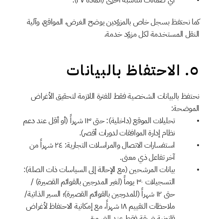
أي ضمانات مناسبة أخرى (المادة ٢٧).
كما نحتفظ بسجل خاص بالمزوّدين يوضح الغرض، المواقع، وآلية 
النقل المستخدمة لكل مزوّد خدمة.
٥. الاحتفاظ بالبيانات
نحتفظ بالبيانات الشخصية فقط للفترة اللازمة لتحقيق الأغراض 
الموضحة:
تحليلات الموقع (داخلية): حتى ١٣ شهراً (أو أقل عند دعم 
نظام إدارة الموافقات لدورات أقصر).
استفسارات الاتصال والمراسلات التجارية: ٢٤ شهراً من 
آخر تفاعل ذي معنى.
بيانات المرشحين (مع الإحالة إلى السياسات ذات الصلة): 
التسجيلات ٣٠ يوماً (لغير المدرجين بالقوائم القصيرة) / 
حتى ١٢ شهراً (للمدرجين بالقوائم القصيرة)؛ السير الذاتية/
ملاحظات التقييم ١٨ شهراً، مع إمكانية الاحتفاظ لأغراض 
قانونية ضيقة فقط عند الضرورة.